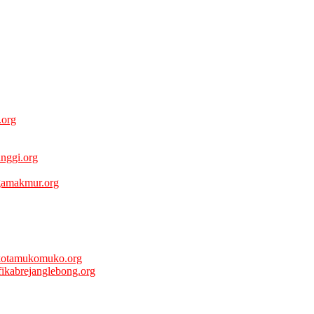
.org
inggi.org
gamakmur.org
kotamukomuko.org
fikabrejanglebong.org