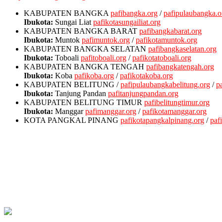
KABUPATEN BANGKA
pafibangka.org
/
pafipulaubangka.o
Ibukota:
Sungai Liat
pafikotasungailiat.org
KABUPATEN BANGKA BARAT
pafibangkabarat.org
Ibukota:
Muntok
pafimuntok.org
/
pafikotamuntok.org
KABUPATEN BANGKA SELATAN
pafibangkaselatan.org
Ibukota:
Toboali
pafitoboali.org
/
pafikotatoboali.org
KABUPATEN BANGKA TENGAH
pafibangkatengah.org
Ibukota:
Koba
pafikoba.org
/
pafikotakoba.org
KABUPATEN BELITUNG
/
pafipulaubangkabelitung.org
/
p
Ibukota:
Tanjung Pandan
pafitanjungpandan.org
KABUPATEN BELITUNG TIMUR
pafibelitungtimur.org
Ibukota:
Manggar
pafimanggar.org
/
pafikotamanggar.org
KOTA PANGKAL PINANG
pafikotapangkalpinang.org
/
paf