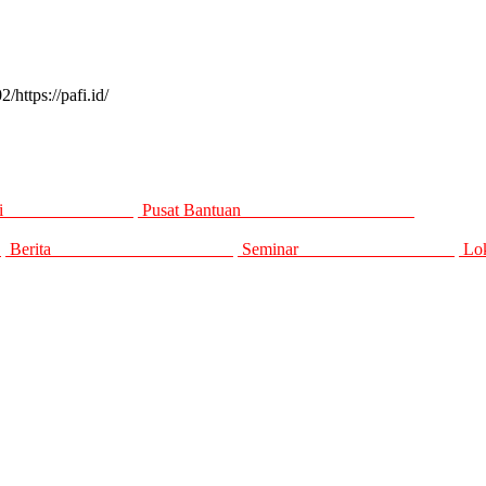
ttps://pafi.id/
Organisasi
Pusat Bantuan
i
Berita
Seminar