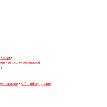
ntul.org
.org
/
pafikotawonosari.org
rg
gyakarta.org
/
pafipemkotjogja.org