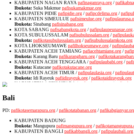
KABUPATEN NAGAN RAYA
pafinaganraya.org
/
pafikabna
Ibukota:
Suka Makmue
pafisukamakmue.org
KABUPATEN PIDIE
pafipidie.org
/
pafipcdelima.org
/
pafipu
KABUPATEN SIMEULUE
pafisimeulue.org
/
pafipulaurusa.
Ibukota:
Sinabang
pafisinabang.org
KOTA SABANG
pafisabangkota.org
/
pafipulaupeunasue.org
KOTA SUBULUSSALAM
pafisubulussalam.org
/
pafipulauk
Ibukota:
pafikotasubulussalam.org
/
pafisubulussalamkota.org
KOTA LHOKSEUMAWE
pafilhokseumawe.org
/
pafipulaub
KABUPATEN ACEH TAMIANG
pafiacehtamiang.org
/
pafi
Ibukota:
Karang Baru
pafikarangbaru.org
/
pafikotakarangbar
KABUPATEN ACEH TENGGARA
/
pafipulaubabi.org
/
paf
Ibukota:
Kutacane
pafikotakutacane.org
KABUPATEN ACEH TIMUR
/
pafipulaulasia.org
/
pafipulau
Ibukota:
Idi Rayeuk
pafiidirayeuk.org
/
pafikotaidirayeuk.org
KABUPATEN ACEH UTARA
/
pafipulaunasi.org
/
pafipulau
Ibukota:
Lhoksukon
pafilhoksukon.org
/
pafikotalhoksukon.o
KABUPATEN BENER MERIAH
/
pafipulaubenggala.org
/
p
Bali
Ibukota:
Simpang Tiga Redelong
pafisimpangtigaredelong.org
KABUPATEN BIREUEN
pafikotabireuen.org
/
pafipulautulo.
PD:
pafikotasemarapura.org
Ibukota:
Bireuen
pafibireuenkota.org
/
pafikotatabanan.org
/
pafikabgianyar.or
KABUPATEN ACEH BARAT
KABUPATEN BADUNG
Ibukota:
Meulaboh
pafikotameulaboh.org
Ibukota:
Mangupura
pafimangupura.org
/
pafikotamangupura.
KOTA BANDA ACEH
pafipulauaceh.org
KABUPATEN BANGLI
pafikabbangli.org
/
pafipulaubali.org
Ibukota:
pafikotabandaaceh.org
/
pafibandaacehkota.org