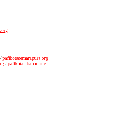
.org
g
/
pafikotasemarapura.org
org
/
pafikotatabanan.org