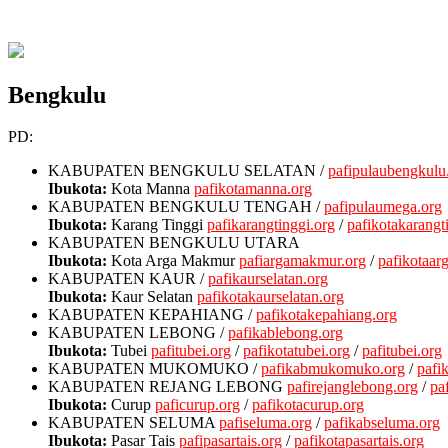
Bengkulu
PD:
KABUPATEN BENGKULU SELATAN
/
pafipulaubengkulu
Ibukota:
Kota Manna
pafikotamanna.org
KABUPATEN BENGKULU TENGAH
/
pafipulaumega.org
Ibukota:
Karang Tinggi
pafikarangtinggi.org
/
pafikotakarangt
KABUPATEN BENGKULU UTARA
Ibukota:
Kota Arga Makmur
pafiargamakmur.org
/
pafikotaar
KABUPATEN KAUR
/
pafikaurselatan.org
Ibukota:
Kaur Selatan
pafikotakaurselatan.org
KABUPATEN KEPAHIANG
/
pafikotakepahiang.org
KABUPATEN LEBONG
/
pafikablebong.org
Ibukota:
Tubei
pafitubei.org
/
pafikotatubei.org
/
pafitubei.org
KABUPATEN MUKOMUKO
/
pafikabmukomuko.org
/
pafi
KABUPATEN REJANG LEBONG
pafirejanglebong.org
/
pa
Ibukota:
Curup
paficurup.org
/
pafikotacurup.org
KABUPATEN SELUMA
pafiseluma.org
/
pafikabseluma.org
Ibukota:
Pasar Tais
pafipasartais.org
/
pafikotapasartais.org