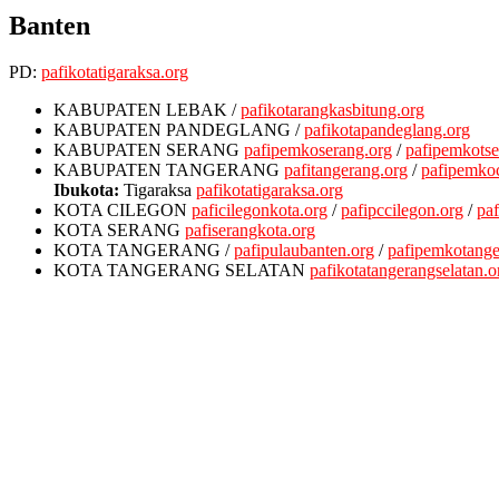
Banten
PD:
pafikotatigaraksa.org
KABUPATEN LEBAK
/
pafikotarangkasbitung.org
KABUPATEN PANDEGLANG
/
pafikotapandeglang.org
KABUPATEN SERANG
pafipemkoserang.org
/
pafipemkotse
KABUPATEN TANGERANG
pafitangerang.org
/
pafipemkoc
Ibukota:
Tigaraksa
pafikotatigaraksa.org
KOTA CILEGON
paficilegonkota.org
/
pafipccilegon.org
/
pa
KOTA SERANG
pafiserangkota.org
KOTA TANGERANG
/
pafipulaubanten.org
/
pafipemkotange
KOTA TANGERANG SELATAN
pafikotatangerangselatan.o