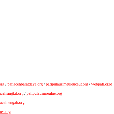
org
/
pafiacehbaratdaya.org
/
pafipulausimeuleuceut.org
/
webpafi.or.id
acehsingkil.org
/
pafipulausimeulue.org
iacehtengah.org
ues.org