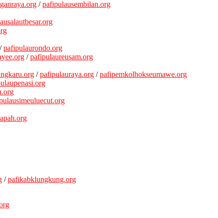
ganraya.org
/
pafipulausembilan.org
lausalautbesar.org
org
/
pafipulaurondo.org
ayee.org
/
pafipulaureusam.org
angkaru.org
/
pafipulauraya.org
/
pafipemkolhokseumawe.org
pulaupenasi.org
u.org
ipulausimeuluecut.org
tapah.org
trumon.org
rg
afipulautuangku.org
/
pafikotasimpangtigaredelong.org
org
/
pafipulauweh.org
g
/
pafikabklungkung.org
org