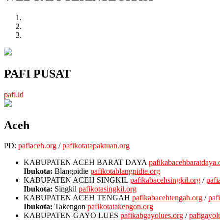
PAFI PUSAT
pafi.id
Aceh
PD:
pafiaceh.org
/
pafikotatapaktuan.org
KABUPATEN ACEH BARAT DAYA
pafikabacehbaratdaya.
Ibukota:
Blangpidie
pafikotablangpidie.org
KABUPATEN ACEH SINGKIL
pafikabacehsingkil.org
/
pafi
Ibukota:
Singkil
pafikotasingkil.org
KABUPATEN ACEH TENGAH
pafikabacehtengah.org
/
paf
Ibukota:
Takengon
pafikotatakengon.org
KABUPATEN GAYO LUES
pafikabgayolues.org
/
pafigayol