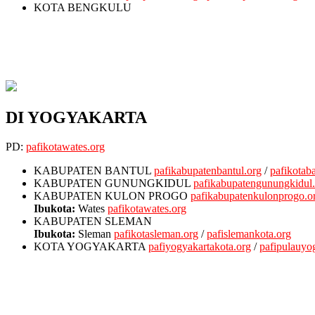
KOTA BENGKULU
DI YOGYAKARTA
PD:
pafikotawates.org
KABUPATEN BANTUL
pafikabupatenbantul.org
/
pafikotaba
KABUPATEN GUNUNGKIDUL
pafikabupatengunungkidul
KABUPATEN KULON PROGO
pafikabupatenkulonprogo.o
Ibukota:
Wates
pafikotawates.org
KABUPATEN SLEMAN
Ibukota:
Sleman
pafikotasleman.org
/
pafislemankota.org
KOTA YOGYAKARTA
pafiyogyakartakota.org
/
pafipulauyo