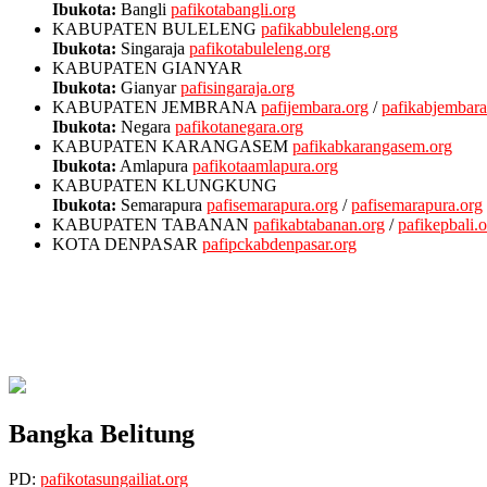
Ibukota:
Bangli
pafikotabangli.org
KOTA LANGSA
pafipemkolangsa.org
KABUPATEN BULELENG
pafikabbuleleng.org
KABUPATEN PIDIE JAYA
/
pafikotapidie.org
Ibukota:
Singaraja
pafikotabuleleng.org
Ibukota:
Meureudu
pafimeureudu.org
/
pafikotameureudu.org
KABUPATEN GIANYAR
KABUPATEN ACEH BESAR
Ibukota:
Gianyar
pafisingaraja.org
Ibukota:
Kota Jantho
pafijantho.org
/
pafikotajantho.org
KABUPATEN JEMBRANA
pafijembara.org
/
pafikabjembara
KABUPATEN ACEH JAYA
Ibukota:
Negara
pafikotanegara.org
Ibukota:
Calang
pafikotacalang.org
KABUPATEN KARANGASEM
pafikabkarangasem.org
KABUPATEN ACEH SELATAN
Ibukota:
Amlapura
pafikotaamlapura.org
Ibukota:
Tapak Tuan
pafitapaktuan.org
/
pafikotatapaktuan.or
KABUPATEN KLUNGKUNG
Ibukota:
Semarapura
pafisemarapura.org
/
pafisemarapura.org
KABUPATEN TABANAN
pafikabtabanan.org
/
pafikepbali.
KOTA DENPASAR
pafipckabdenpasar.org
Bangka Belitung
PD:
pafikotasungailiat.org