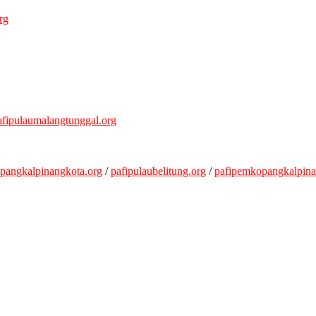
rg
afipulaumalangtunggal.org
ipangkalpinangkota.org
/
pafipulaubelitung.org
/
pafipemkopangkalpina