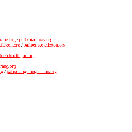
rang.org
/
pafikotaciruas.org
ilegon.org
/
pafipemkotcilegon.org
fipemkocilegon.org
rang.org
rg
/
pafipctangerangselatan.org